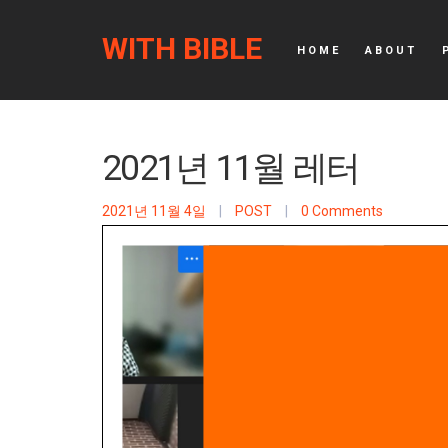
WITH BIBLE
HOME
ABOUT
2021년 11월 레터
2021년 11월 4일
|
POST
|
0 Comments