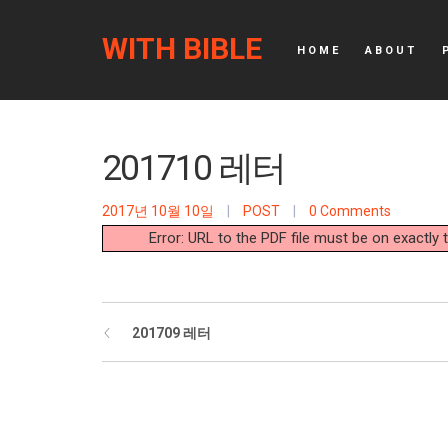
WITH BIBLE
HOME
ABOUT
201710 레터
2017년 10월 10일
|
POST
|
0 Comments
Error: URL to the PDF file must be on exactl
201709 레터