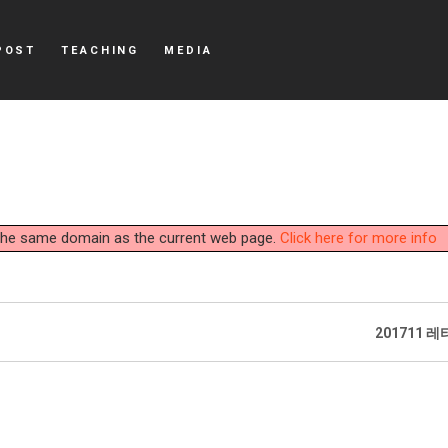
POST
TEACHING
MEDIA
y the same domain as the current web page.
Click here for more info
201711 레