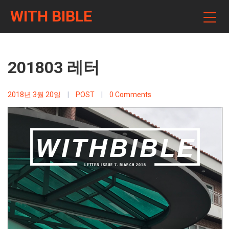
WITH BIBLE
201803 레터
2018년 3월 20일
|
POST
|
0 Comments