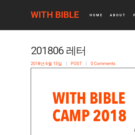
WITH BIBLE
HOME
ABOUT
201806 레터
2018년 6월 15일
|
POST
|
0 Comments