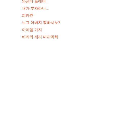
와산다 포에버
내가 부자라니…
피카츄
느그 아버지 뭐하시노?
아이엠 가지
바리와 새리 마지막화