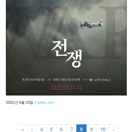
2022년 6월 20일
/
justin_cho
«
‹
4
5
6
7
8
9
10
›